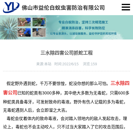
三水除四害公司抓蛇工程
来源:
本站
时间:
2022/6/15
浏览:
159
三水除四
假定野外遇到蛇，千万不要惊惶，蛇没你想的那么可怕。
害公司
已知的蛇类有3000多种，其中绝大多数为无毒蛇，只需600多
种蛇类具备毒牙，可发射致命的毒液。野外有伤人记载的多为毒蛇，
无毒蛇遇到人后，会立即溜之大吉。
毒蛇会仗着体内的致命毒液，会对踏入领地内的敌人发起攻击，理
论上，毒蛇也不会主动咬人，只不过当大家踏入了它的攻击范围后，