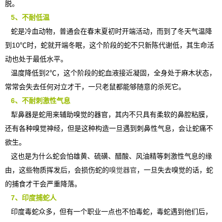
脱。
5、不耐低温
蛇是冷血动物，普通会在春末夏初时开端活动，而到了冬天气温降
到10℃时，蛇就开端冬眠，这个阶段的蛇不只新陈代谢低，其生命活
动也处于最低水平。
温度降低到2℃，这个阶段的蛇血液接近凝固，全身处于麻木状态，
常常会失去任何对立才干，一只老鼠都能够随意的杀死它。
6、不耐刺激性气息
犁鼻器是蛇用来辅助嗅觉的器官，其内不只具有柔软的鼻腔粘膜，
还有各种嗅觉神经，但是这种构造一旦遇到刺鼻性气息，会让蛇痛不
欲生。
这也是为什么蛇会怕雄黄、硫磺、醋酸、风油精等刺激性气息的缘
由，这些物质挥发后，会损伤蛇的
嗅觉器官
，一旦失去嗅觉的话，蛇
的捕食才干会严重降落。
7、印度捕蛇人
印度毒蛇众多，但有一个职业一点也不怕毒蛇，毒蛇遇到他们后，