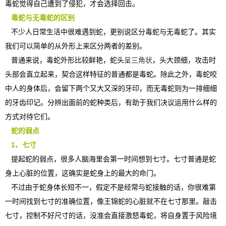
毒蛇觉得自己遭到了侵犯，才会选择回击。
毒蛇与无毒蛇的区别
不少人日常生活中很难遇到蛇，更别说区分毒蛇与无毒蛇了。其实
我们可以简单的从外形上来区分两者的差别。
普通来说，毒蛇外形比较鲜艳，蛇头
呈三角状
，头大颈细，攻击时
头部会直立起来，契合这样特征的普通都是毒蛇。除此之外，毒蛇咬
中人的身体后，会留下两个又大又深的牙印，而无毒蛇则为一排细细
的牙齿印记。分辨出面前的蛇种类后，有助于我们决议运用什么样的
方式对待它们。
蛇的弱点
1、七寸
提起蛇的弱点，很多人脑海里会第一时间想到七寸。七寸普通是蛇
身上心脏的位置，这确实是蛇身上的最大的命门。
不过由于蛇身体长短不一，假定不是经常与蛇接触的话，你很难第
一时间找到七寸的准确位置，像王锦蛇的心脏就不在七寸那里。敲击
七寸，控制不好尺寸的话，没准会直接激怒毒蛇，将自身置于风险境