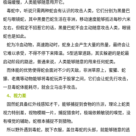
极端缓慢，人类能够随意甩开它。
毒蛇中，听说只需两种蛇会有认识的攻击人类，它们分别为黑曼巴
蛇与眼镜蛇，其中黑曼巴蛇生活在非洲，移动速度能够抵达每秒六米
左右，但假定不招惹它的话，黑曼巴蛇不会主动随意攻击人类，眼镜
蛇也是如此。
蛇为冷血动物，高速跑动时，蛇身上会产生大量的热量，最终会让
它难以承受，不得不停下来降温。S型逃窜道路，其实躲避的是蛇最
启动阶段的路途，普通来说，人类能够随意的甩来任何蛇类。
而体能的优势使得蛇会面对不少的天敌，非洲草原上，蜜獾、蛇
獴、老鹰等动物能够将毒蛇玩弄于股掌之间，它们会让蛇先行攻击，
一旦毒蛇体能耗尽，就会立马出手攻击。
4、视力差
固然蛇具备红外线感知才干，能够捕捉到食物的
热源
，理论上蛇类
视力特别差，视物模糊一片，捕捉猎食时，极端依赖敏锐的嗅觉，没
有嗅觉的辅助，蛇根本捕捉不到猎物。
所以野外遇到毒蛇，脱下衣服，盖住毒蛇的头部，就能够随意的逃