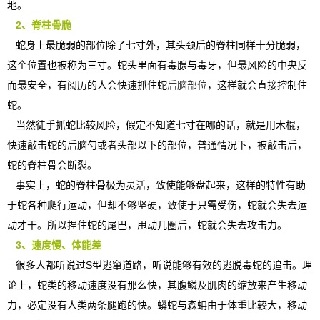
地。
2、脊柱骨脆
蛇身上最脆弱的部位除了七寸外，其头颈后的脊柱同样十分脆弱，
这个位置也被称为三寸。蛇头里面有毒腺与毒牙，但最风险的中央反
而最安全，有阅历的人会快速抓住蛇
后脑部位
，这样就会直接控制住
蛇。
当然徒手抓蛇比较风险，假定不知道七寸在哪的话，就是用木棍，
快速敲击蛇的后脑勺或者头部以下的部位，普通情况下，被敲击后，
蛇的脊柱骨会断裂。
事实上，蛇的脊柱骨极为灵活，致使能够盘起来，这样的特性有助
于蛇各种爬行运动，但却不够坚硬，致使于只需受伤，蛇就会失去运
动才干。所以捏住蛇的尾巴，甩动几圈后，蛇就会失去攻击力。
3、速度慢、体能差
很多人都听说过S型逃窜道路，听说能够有效的逃脱毒蛇的追击。理
论上，蛇类的移动速度没有那么快，其腹鳞及肌肉的缩放来产生移动
力，必定没有人类两条腿跑的快。蟒蛇与森蚺由于体重比较大，移动