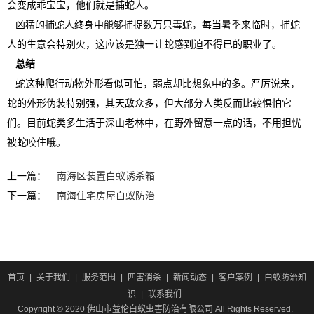
会变成乖宝宝，他们就是捕蛇人。
凶猛的捕蛇人终身中能够捕捉数万只毒蛇，每当暑季来临时，捕蛇
人的生意会特别火，这应该是独一让蛇感到迫不得已的职业了。
总结
蛇这种爬行动物外形看似可怕，弱点却比想象中的多。严厉说来，
蛇的外形伪装特别强，其天敌众多，但大部分人类反而比较惧怕它
们。目前蛇类多生活于深山老林中，在野外留意一点的话，不用担忧
被蛇咬住哦。
上一篇：
南海区装置白蚁诱杀箱
下一篇：
南海住宅房屋白蚁防治
首页
|
关于我们
|
服务范围
|
四害消杀
|
新闻动态
|
客户案例
|
白蚁防治知
识
|
联系我们
Copyright © 2020 佛山市益伦白蚁虫害防治有限公司 All Rights Reserved.