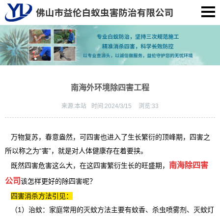
南海外环境除四害工程
来源:
本站
时间:
2024/3/15
浏览:
33
万物复苏，春意盎然，可四害也进入了生长繁衍的顶峰期，四害之
所以称之为“害”，就是对人体健康存在着要挟。
南海除四害
既然四害危害这么大，在这四害繁衍生长的旺盛期，
公司
该怎样更好的除四害呢？
四害消杀方法引见：
（1）治蚊：家庭常用的灭蚊方法主要有蚊香、杀虫喷雾剂、灭蚊灯