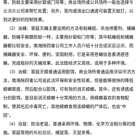
等，防蚊主要采用纱窗或门帘等；商业场所或公共场所一般会选择
专
业消杀
公司来帮忙处置；另外，室内或进出口通道可装置灭蚊灯，以
到达更好的控制效果。
（2）治蝇：家庭灭蝇主要运用的方法有粘蝇纸、杀虫喷雾剂、捕蝇
器，防蝇手腕跟防蚊一样，主要用纱窗和门帘等；其中粘蝇纸和捕蝇
器都比较安全，南海除四害公司工作人员介绍十分合适
家庭运用，
而
捕蝇器安全、环保、便利，坚固耐用，它是采用苍蝇信息素诱惑苍
蝇，完成极好的灭蝇效果，此法既经济又高效，适用于多种环境。
（3）治蟑：家庭灭蟑普通运用胶饵，商业场所普通运用
滞留喷洒
方
法，南海除四害公司说此法环保和安全性较差，但是能够很快的降低
蟑螂密度，然后配合以胶饵，可有效的消灭蟑螂。其中，还有诱惑成
分的胶饵，是目前消灭蟑螂十分常用的方法，用蟑螂喜欢的食物配
制，使其吃后中毒死亡，其他蟑螂食用该蟑螂的尸体后，也会“中
招”。
（4）治鼠：防治老鼠，普通采用环境、物理、化学方法相分离的措
施。家庭常用的
有粘鼠纸
、捕鼠笼、灭鼠夹等。